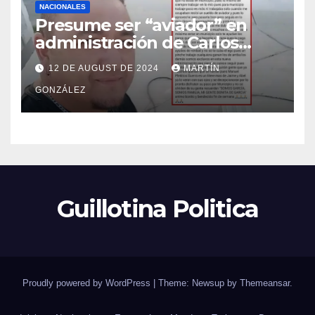
NACIONALES
Presume ser “aviador” en
administración de Carlos
Guevara; Auditoría abrirá
12 DE AUGUST DE 2024
MARTÍN
investigación
GONZÁLEZ
Guillotina Politica
Proudly powered by WordPress
|
Theme: Newsup by
Themeansar
.