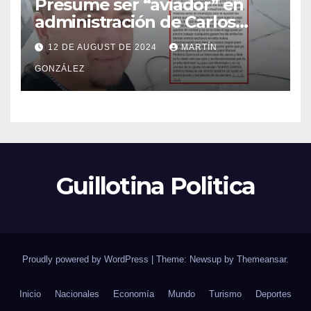
Presume ser “aviador” en
administración de Carlos
Guevara; Auditoría abrirá
12 DE AUGUST DE 2024
MARTÍN
investigación
GONZÁLEZ
Guillotina Politica
Proudly powered by WordPress
|
Theme: Newsup by
Themeansar
.
Inicio
Nacionales
Economía
Mundo
Turismo
Deportes