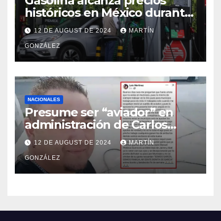
Gasolina alcanza precios
históricos en México durante
julio de 2024
12 DE AUGUST DE 2024
MARTÍN
GONZÁLEZ
NACIONALES
Presume ser “aviador” en
administración de Carlos
Guevara; Auditoría abrirá
12 DE AUGUST DE 2024
MARTÍN
investigación
GONZÁLEZ