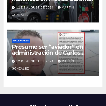
julio de 2024
12 DE AUGUST DE 2024
MARTÍN
GONZÁLEZ
NACIONALES
Presume ser “aviador” en
administración de Carlos
Guevara; Auditoría abrirá
12 DE AUGUST DE 2024
MARTÍN
investigación
GONZÁLEZ