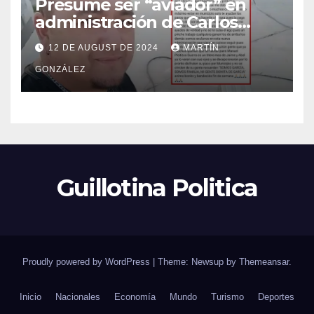
Presume ser “aviador” en
administración de Carlos
Guevara; Auditoría abrirá
12 DE AUGUST DE 2024
MARTÍN
investigación
GONZÁLEZ
Guillotina Politica
Proudly powered by WordPress
|
Theme: Newsup by
Themeansar
.
Inicio
Nacionales
Economía
Mundo
Turismo
Deportes